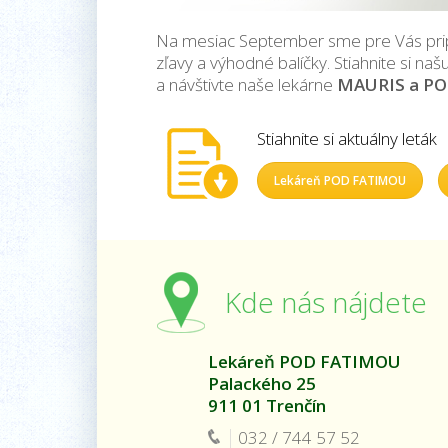
Na mesiac September sme pre Vás pripra
zľavy a výhodné balíčky. Stiahnite si n
a návštivte naše lekárne
MAURIS a P
Stiahnite si aktuálny leták
Lekáreň POD FATIMOU
Kde nás nájdete
Lekáreň POD FATIMOU
Palackého 25
911 01 Trenčín
032 / 744 57 52