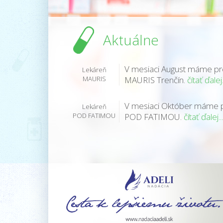
Aktuálne
V mesiaci August máme pre 
Lekáreň
MAURIS
MAURIS Trenčín.
čítať ďalej.
V mesiaci Október máme pre
Lekáreň
POD FATIMOU
POD FATIMOU.
čítať ďalej...