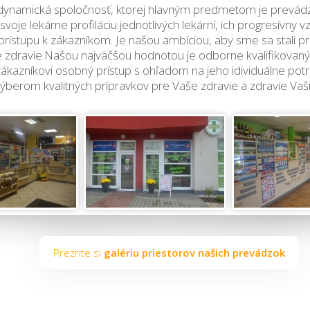
dynamická spoločnosť, ktorej hlavným predmetom je prevádzk
oje lekárne profiláciu jednotlivých lekární, ich progresívny 
rístupu k zákazníkom. Je našou ambíciou, aby sme sa stali p
dravie.Našou najväčšou hodnotou je odborne kvalifikovaný
ákazníkovi osobný prístup s ohľadom na jeho idividuálne pot
erom kvalitných prípravkov pre Vaše zdravie a zdravie Vašic
Prezrite si
galériu priestorov našich prevádzok