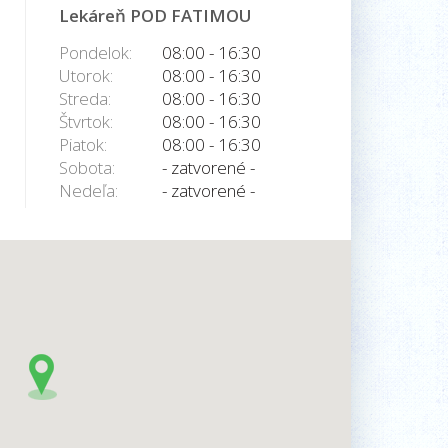
Lekáreň POD FATIMOU
Pondelok:
08:00 - 16:30
Utorok:
08:00 - 16:30
Streda:
08:00 - 16:30
Štvrtok:
08:00 - 16:30
Piatok:
08:00 - 16:30
Sobota:
- zatvorené -
Nedeľa:
- zatvorené -