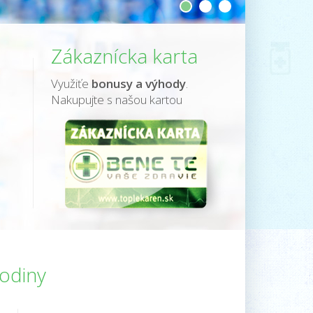
1
2
3
Zákaznícka karta
Využiťe
bonusy a výhody
.
Nakupujte s našou kartou
hodiny