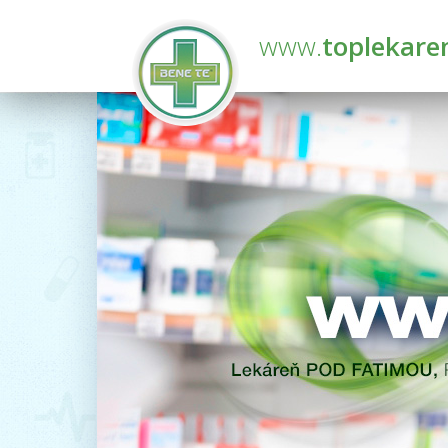
www.
toplekare