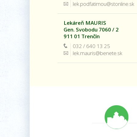
lek.podfatimou@stonline.sk
Lekáreň MAURIS
Gen. Svobodu 7060 / 2
911 01 Trenčín
032 / 640 13 25
lek.mauris@benete.sk