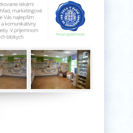
ovanie lekární.
vzhľad, marketingové
re Vás najlepším
 a komunikatívny
reby. V príjemnom
Pečať spoľahlivosti
h blízkych.